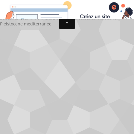
Sébastien Joannin
fr
Sebastien Joannin climate pollen anthropisation Holocene
Pleistocene mediterranee