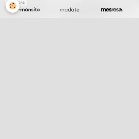
SPONSORS
Album
47
2
Lyon-Beijing 2007
Mes demoiselles
Recherche
La Palynologie
L'Holocène
Le Pléistocène