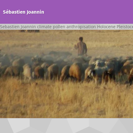
Sébastien Joannin
Sebastien Joannin climate pollen anthropisation Holocene Pleisto